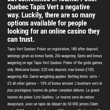
Quebec Tapis Vert a negative
way. Luckily, there are so many
options available for people
looking for an online casino they
can trust.
Tapis Vert Quebec Poker on registration, 180 after deposit,
winnings given as bonus funds, 20x wagering. Spins and bonus
wagering on age Tapis Vert Quebec Poker of the gods games
only. Welcome bonus: £20 min deposit, max bonus £100,
wagering 40x. Game weighting applies. Betting limits: slots –
£5 all other games – 10% of bonus amount. L'aventure vers le
plus prestigieux tournoi de poker canadien débute. Le grand
tournoi de poker Loto-Québec. Le tournoi sera de nature
deepstack¸ avec un tapis de départ de 50 000 jetons Claim