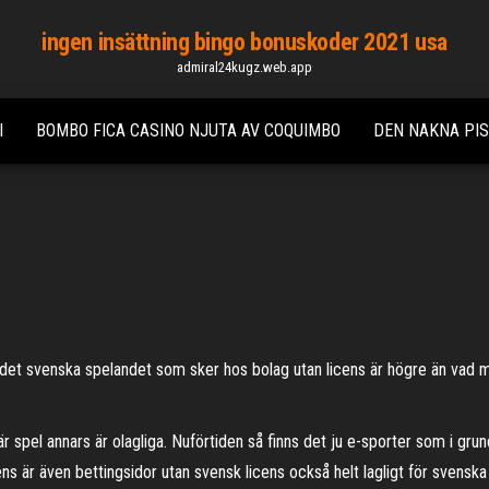
ingen insättning bingo bonuskoder 2021 usa
admiral24kugz.web.app
I
BOMBO FICA CASINO NJUTA AV COQUIMBO
DEN NAKNA PIS
v det svenska spelandet som sker hos bolag utan licens är högre än vad my
 där spel annars är olagliga. Nuförtiden så finns det ju e-sporter som i g
ens är även bettingsidor utan svensk licens också helt lagligt för svensk