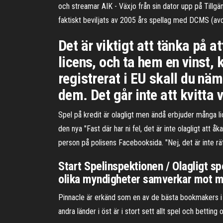
och streamar AIK - Växjo från sin dator upp på Tillg
faktiskt beviljats av 2005 års spellag med DCMS (avde
Det är viktigt att tänka på a
licens, och ta hem en vinst, 
registrerat i EU skall du nä
dem. Det går inte att kvitta 
Spel på kredit är olagligt men ändå erbjuder många l
den nya "Fast där har ni fel, det är inte olagligt att 
person på polisens Facebooksida. "Nej, det är inte rätt
Start Spelinspektionen / Olagligt s
olika myndigheter samverkar mot man
Pinnacle är erkänd som en av de bästa bookmakers i v
andra länder i öst är i stort sett allt spel och bettin