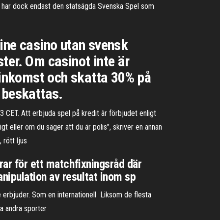
ken har dock endast den statsägda Svenska Spel som
nline casino utan svensk
ster. Om casinot inte är
g inkomst och skatta 30% på
l beskattas.
CET. Att erbjuda spel på kredit är förbjudet enligt
igt eller om du säger att du är polis", skriver en annan
 rött ljus
rar för ett matchfixningsråd där
nipulation av resultat inom sp
 erbjuder. Som en internationell Liksom de flesta
lla andra sporter