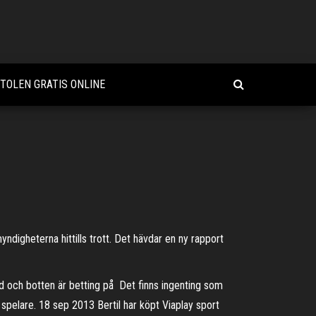
TOLEN GRATIS ONLINE
ndigheterna hittills trott. Det hävdar en ny rapport
rund och botten är betting på Det finns ingenting som
a spelare. 18 sep 2013 Bertil har köpt Viaplay sport