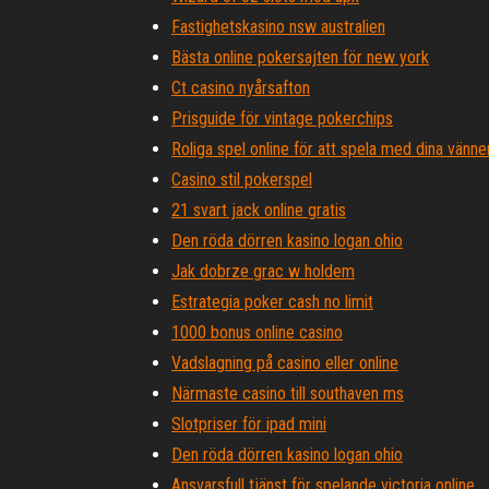
Fastighetskasino nsw australien
Bästa online pokersajten för new york
Ct casino nyårsafton
Prisguide för vintage pokerchips
Roliga spel online för att spela med dina vänne
Casino stil pokerspel
21 svart jack online gratis
Den röda dörren kasino logan ohio
Jak dobrze grac w holdem
Estrategia poker cash no limit
1000 bonus online casino
Vadslagning på casino eller online
Närmaste casino till southaven ms
Slotpriser för ipad mini
Den röda dörren kasino logan ohio
Ansvarsfull tjänst för spelande victoria online