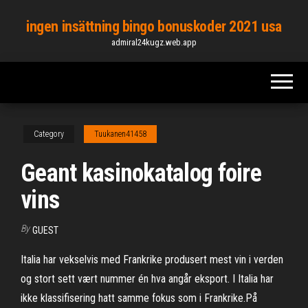
Skip
ingen insättning bingo bonuskoder 2021 usa
to
admiral24kugz.web.app
the
content
Category
Tuukanen41458
Geant kasinokatalog foire
vins
By
GUEST
Italia har vekselvis med Frankrike produsert mest vin i verden
og stort sett vært nummer én hva angår eksport. I Italia har
ikke klassifisering hatt samme fokus som i Frankrike.På